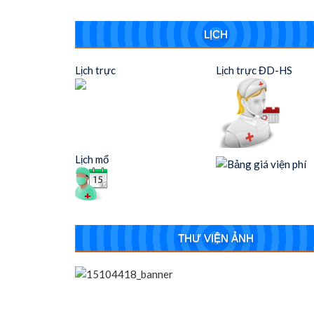
LỊCH
Lịch trực
Lịch trực ĐD-HS
Lịch mổ
THƯ VIỆN ẢNH