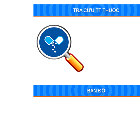
TRA CỨU TT THUỐC
Thông báo Tuyển dụng Hợp đồng la
động thực hiện công tác chuyên môn
nghiệp vụ tại Bệnh viện Sản-Nhi Tỉnh
Đắk Lắk.
Yêu cầu báo giá gói thầu: Tư vấn Lập Hồ
sơ cấp độ An toàn thông tin của Bệnh
viện Sản – Nhi Tỉnh Đắk Lắk
Yêu Cầu Báo Giá sửa chữa tích 
Khoa Xét nghiệm, Khoa CĐHA c
viện Sản Nhi tỉnh Đắk Lắk.
BẢN ĐỒ
Yêu cầu báo giá gói thầu mua s
cụ thông thường cho các Khoa
Bệnh viện Sản-Nhi tỉnh Đắk Lắk