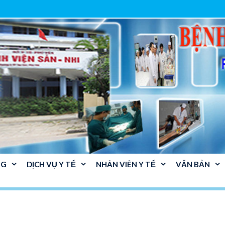
NG
DỊCH VỤ Y TẾ
NHÂN VIÊN Y TẾ
VĂN BẢN