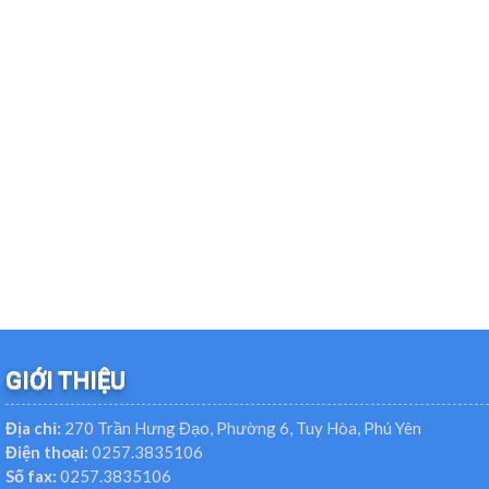
GIỚI THIỆU
Địa chỉ:
270 Trần Hưng Đạo, Phường 6, Tuy Hòa, Phú Yên
Điện thoại:
0257.3835106
Số fax:
0257.3835106