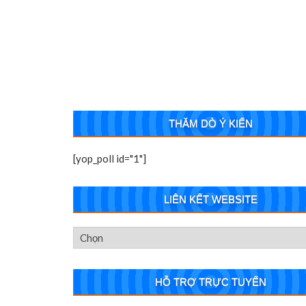
THĂM DÒ Ý KIẾN
[yop_poll id="1"]
LIÊN KẾT WEBSITE
HỖ TRỢ TRỰC TUYẾN