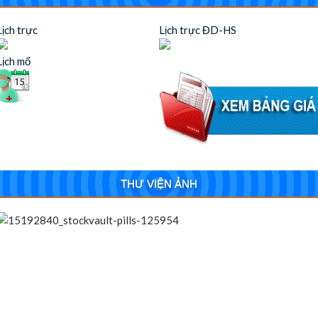
Lịch trực
Lịch trực ĐD-HS
Lịch mổ
THƯ VIỆN ẢNH