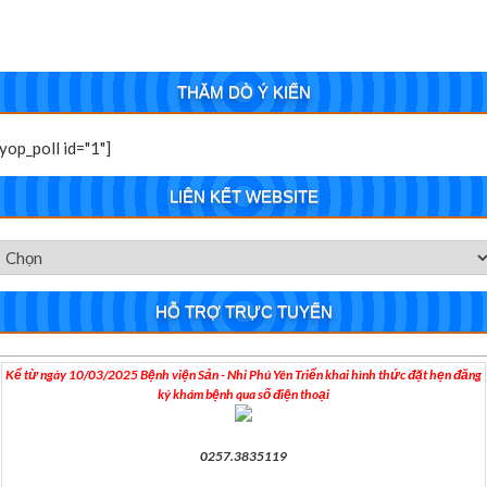
THĂM DÒ Ý KIẾN
[yop_poll id="1"]
LIÊN KẾT WEBSITE
HỖ TRỢ TRỰC TUYẾN
Kể từ ngày 10/03/2025 Bệnh viện Sản - Nhi Phú Yên Triển khai hình thức đặt hẹn đăng
ký khám bệnh qua số điện thoại
0257.3835119