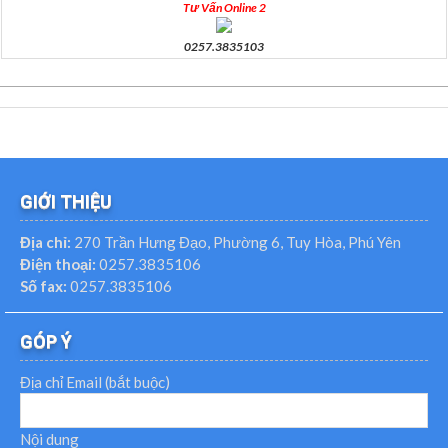
Tư Vấn Online 2
0257.3835103
GIỚI THIỆU
Địa chỉ:
270 Trần Hưng Đạo, Phường 6, Tuy Hòa, Phú Yên
Điện thoại:
0257.3835106
Số fax:
0257.3835106
GÓP Ý
Địa chỉ Email (bắt buộc)
Nội dung