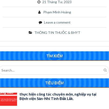
21 Tháng Tư, 2023
Phạm Minh Hoàng
Leave a comment
THÔNG TIN THUỐC & BHYT
Yêu cầu báo giá Bóng đèn sử dụng cho máy
sinh hóa AU480 Bệnh viện Sản – Nhi tỉnh Đắk
Lắk.
TÌM KIẾM
Search
for:
TIÊU ĐIỂM
Thông báo Tuyển dụng Hợp đồng lao động
thực hiện công tác chuyên môn, nghiệp vụ tại
Bệnh viện Sản-Nhi Tỉnh Đắk Lắk.