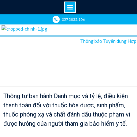
Skip
057 3835.106
to
content
Thông báo Tuyển dụng Hợp đồn
Chuyên mục: THÔNG TIN THUỐC & BHYT
Thông tư ban hành Danh mục và tỷ lệ, điều kiện
thanh toán đối với thuốc hóa dược, sinh phẩm,
thuốc phóng xạ và chất đánh dấu thuộc phạm vi
được hưởng của người tham gia bảo hiểm y tế.