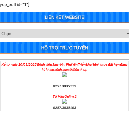
[yop_poll id="1"]
LIÊN KẾT WEBSITE
HỖ TRỢ TRỰC TUYẾN
Kể từ ngày 10/03/2025 Bệnh viện Sản - Nhi Phú Yên Triển khai hình thức đặt hẹn đăng
ký khám bệnh qua số điện thoại
0257.3835119
Tư Vấn Online 2
0257.3835103