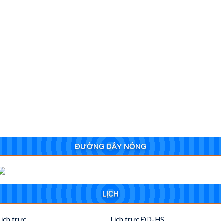
ĐƯỜNG DÂY NÓNG
LỊCH
Lịch trực
Lịch trực ĐD-HS