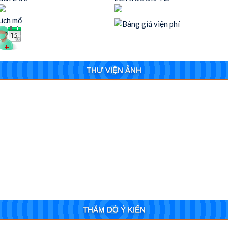
Lịch mổ
THƯ VIỆN ẢNH
THĂM DÒ Ý KIẾN