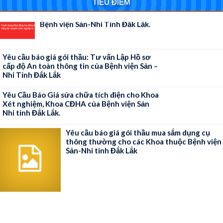
TIÊU ĐIỂM
thực hiện công tác chuyên môn, nghiệp vụ tại
Bệnh viện Sản-Nhi Tỉnh Đắk Lắk.
Yêu cầu báo giá gói thầu: Tư vấn Lập Hồ sơ
cấp độ An toàn thông tin của Bệnh viện Sản –
Nhi Tỉnh Đắk Lắk
Yêu Cầu Báo Giá sửa chữa tích điện cho Khoa
Xét nghiệm, Khoa CĐHA của Bệnh viện Sản
Nhi tỉnh Đắk Lắk.
Yêu cầu báo giá gói thầu mua sắm dụng cụ
thông thường cho các Khoa thuộc Bệnh viện
Sản-Nhi tỉnh Đắk Lắk