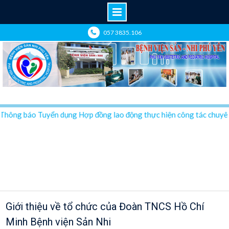
Skip
057 3835.106
to
content
hông báo Tuyển dụng Hợp đồng lao động thực hiện công tác chuyên m
Chuyên mục: Đoàn thanh niên
Giới thiệu về tổ chức của Đoàn TNCS Hồ Chí
Minh Bệnh viện Sản Nhi