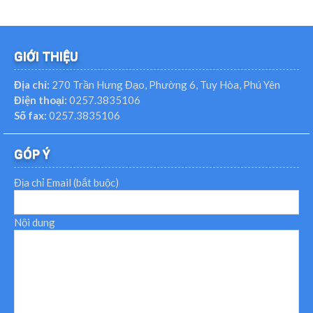
GIỚI THIỆU
Địa chỉ:
270 Trần Hưng Đạo, Phường 6, Tuy Hòa, Phú Yên
Điện thoại:
0257.3835106
Số fax:
0257.3835106
GÓP Ý
Địa chỉ Email (bắt buộc)
Nội dung