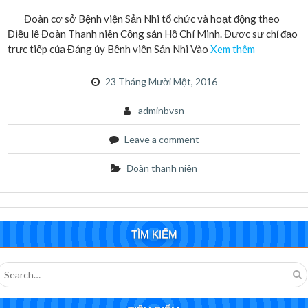
Đoàn cơ sở Bệnh viện Sản Nhi tổ chức và hoạt động theo
Điều lệ Đoàn Thanh niên Cộng sản Hồ Chí Minh. Được sự chỉ đạo
trực tiếp của Đảng ủy Bệnh viện Sản Nhi Vào
Xem thêm
23 Tháng Mười Một, 2016
adminbvsn
Leave a comment
Đoàn thanh niên
TÌM KIẾM
Yêu cầu báo giá Bóng đèn sử dụng cho máy
sinh hóa AU480 Bệnh viện Sản – Nhi tỉnh Đắk
Search
Lắk.
for:
Thông báo Tuyển dụng Hợp đồng lao động