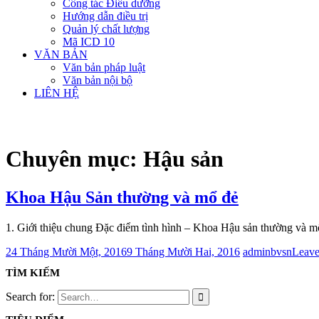
Công tác Điều dưỡng
Hướng dẫn điều trị
Quản lý chất lượng
Mã ICD 10
VĂN BẢN
Văn bản pháp luật
Văn bản nội bộ
LIÊN HỆ
Chuyên mục: Hậu sản
Khoa Hậu Sản thường và mổ đẻ
1. Giới thiệu chung Đặc điểm tình hình – Khoa Hậu sản thường và mổ
24 Tháng Mười Một, 2016
9 Tháng Mười Hai, 2016
adminbvsn
Leave
TÌM KIẾM
Search for: