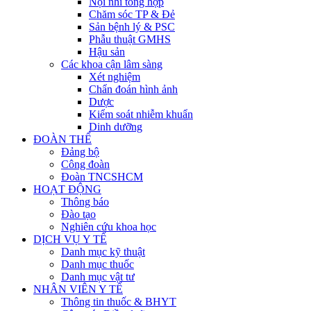
Nội nhi tổng hợp
Chăm sóc TP & Đẻ
Sản bệnh lý & PSC
Phẫu thuật GMHS
Hậu sản
Các khoa cận lâm sàng
Xét nghiệm
Chẩn đoán hình ảnh
Dược
Kiểm soát nhiễm khuẩn
Dinh dưỡng
ĐOÀN THỂ
Đảng bộ
Công đoàn
Đoàn TNCSHCM
HOẠT ĐỘNG
Thông báo
Đào tạo
Nghiên cứu khoa học
DỊCH VỤ Y TẾ
Danh mục kỹ thuật
Danh mục thuốc
Danh mục vật tư
NHÂN VIÊN Y TẾ
Thông tin thuốc & BHYT