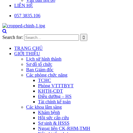
Văn bản nội bộ
LIÊN HỆ
057 3835.106
Search for:
TRANG CHỦ
GIỚI THIỆU
Lịch sử hình thành
Sơ đồ tổ chức
Ban Giám đốc
Các phòng chức năng
TCHC
Phòng VTTTBYT
KHTH-CĐT
Điều dưỡng – HS
Tài chính kế toán
Các khoa lâm sàng
Khám bệnh
Hồi sức cấp cứu
Sơ sinh & HSSS
Ngoại liên CK-RHM-TMH