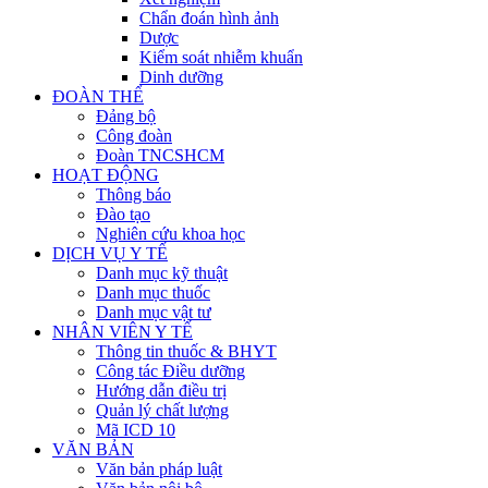
Chẩn đoán hình ảnh
Dược
Kiểm soát nhiễm khuẩn
Dinh dưỡng
ĐOÀN THỂ
Đảng bộ
Công đoàn
Đoàn TNCSHCM
HOẠT ĐỘNG
Thông báo
Đào tạo
Nghiên cứu khoa học
DỊCH VỤ Y TẾ
Danh mục kỹ thuật
Danh mục thuốc
Danh mục vật tư
NHÂN VIÊN Y TẾ
Thông tin thuốc & BHYT
Công tác Điều dưỡng
Hướng dẫn điều trị
Quản lý chất lượng
Mã ICD 10
VĂN BẢN
Văn bản pháp luật