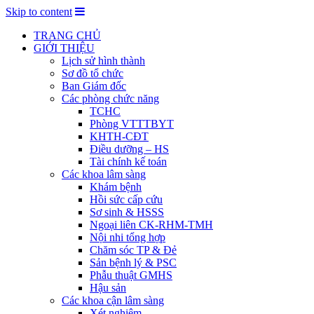
Skip to content
TRANG CHỦ
GIỚI THIỆU
Lịch sử hình thành
Sơ đồ tổ chức
Ban Giám đốc
Các phòng chức năng
TCHC
Phòng VTTTBYT
KHTH-CĐT
Điều dưỡng – HS
Tài chính kế toán
Các khoa lâm sàng
Khám bệnh
Hồi sức cấp cứu
Sơ sinh & HSSS
Ngoại liên CK-RHM-TMH
Nội nhi tổng hợp
Chăm sóc TP & Đẻ
Sản bệnh lý & PSC
Phẫu thuật GMHS
Hậu sản
Các khoa cận lâm sàng
Xét nghiệm