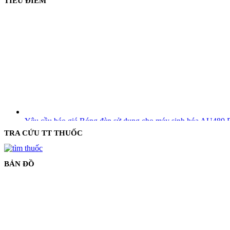
TIÊU ĐIỂM
Yêu cầu báo giá Bóng đèn sử dụng cho máy sinh hóa AU480 B
Thông báo Tuyển dụng Hợp đồng lao động thực hiện công tác 
Yêu cầu báo giá gói thầu: Tư vấn Lập Hồ sơ cấp độ An toàn t
TRA CỨU TT THUỐC
Yêu Cầu Báo Giá sửa chữa tích điện cho Khoa Xét nghiệm, 
Yêu cầu báo giá gói thầu mua sắm dụng cụ thông thường cho 
BẢN ĐỒ