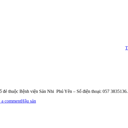
Thôn
 đẻ thuộc Bệnh viện Sản Nhi Phú Yên – Số điện thoại: 057 3835136. –
 a comment
Hậu sản