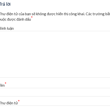
Trả lời
Thư điện tử của bạn sẽ không được hiển thị công khai.
Các trường bắ
*
buộc được đánh dấu
Bình luận
*
Tên
*
Thư điện tử