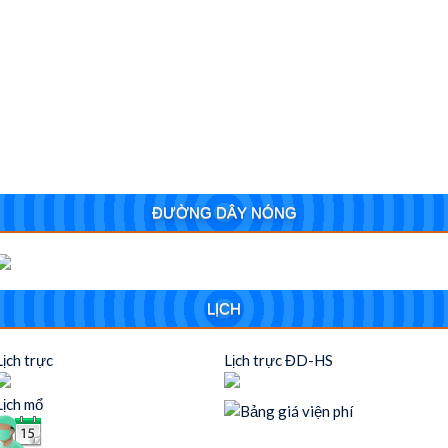
ĐƯỜNG DÂY NÓNG
LỊCH
Lịch trực
Lịch trực ĐD-HS
Lịch mổ