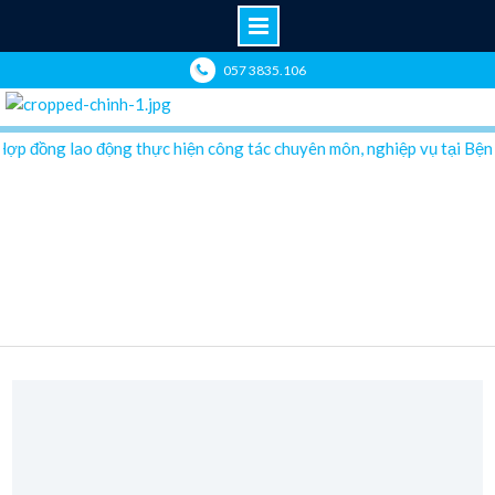
Skip
057 3835.106
to
content
 đồng lao động thực hiện công tác chuyên môn, nghiệp vụ tại Bệnh 
Yêu cầu báo giá sửa chữa Ghế nha khoa của Bệnh
viện Sản-Nhi tỉnh Đắk Lắk