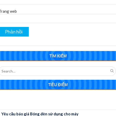
Trang web
TÌM KIẾM
Search
for:
TIÊU ĐIỂM
Yêu cầu báo giá Bóng đèn sử dụng cho máy
sinh hóa AU480 Bệnh viện Sản – Nhi tỉnh Đắk