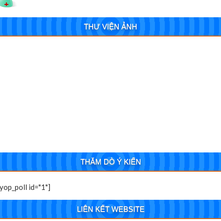
THƯ VIỆN ẢNH
THĂM DÒ Ý KIẾN
[yop_poll id="1"]
LIÊN KẾT WEBSITE