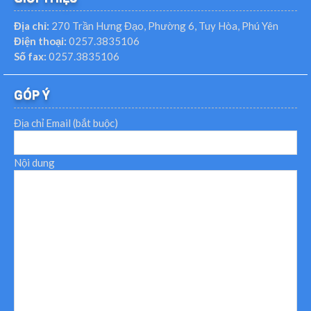
Địa chỉ:
270 Trần Hưng Đạo, Phường 6, Tuy Hòa, Phú Yên
Điện thoại:
0257.3835106
Số fax:
0257.3835106
GÓP Ý
Địa chỉ Email (bắt buộc)
Nội dung