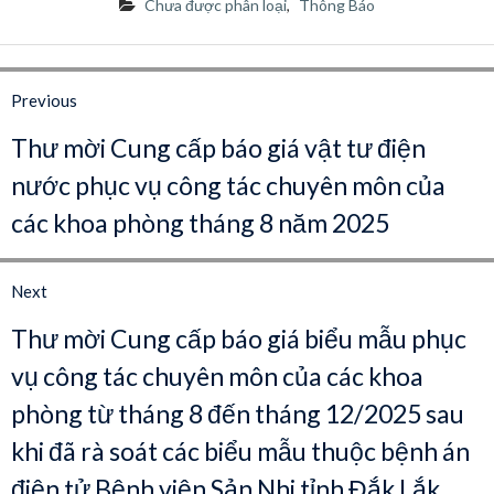
Chưa được phân loại
,
Thông Báo
Điều
hướng
Previous
bài
Previous
Thư mời Cung cấp báo giá vật tư điện
post:
viết
nước phục vụ công tác chuyên môn của
các khoa phòng tháng 8 năm 2025
Next
Next
Thư mời Cung cấp báo giá biểu mẫu phục
post:
vụ công tác chuyên môn của các khoa
phòng từ tháng 8 đến tháng 12/2025 sau
khi đã rà soát các biểu mẫu thuộc bệnh án
điện tử Bệnh viện Sản Nhi tỉnh Đắk Lắk