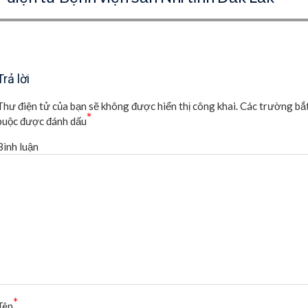
Trả lời
Thư điện tử của bạn sẽ không được hiển thị công khai.
Các trường bắ
*
buộc được đánh dấu
Bình luận
*
Tên