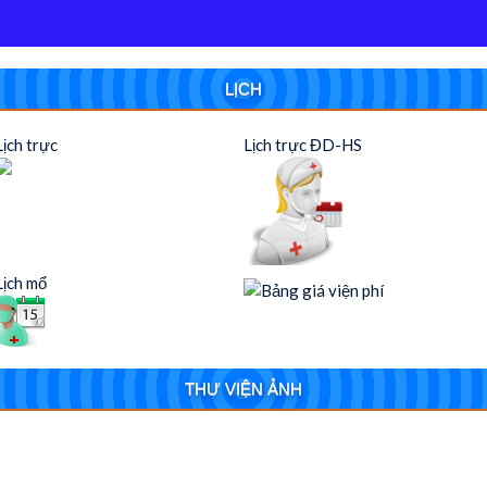
LỊCH
Lịch trực
Lịch trực ĐD-HS
Lịch mổ
THƯ VIỆN ẢNH