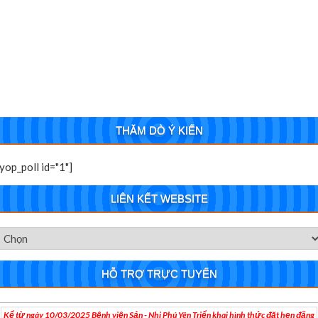
THĂM DÒ Ý KIẾN
[yop_poll id="1"]
LIÊN KẾT WEBSITE
HỖ TRỢ TRỰC TUYẾN
Kể từ ngày 10/03/2025 Bệnh viện Sản - Nhi Phú Yên Triển khai hình thức đặt hẹn đăng