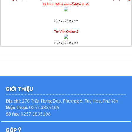
ký khám bệnh qua số điện thoại
0257.3835119
Tư Vấn Online 2
0257.3835103
GIỚI THIỆU
Địa chỉ:
270 Trần Hưng Đạo, Phường 6, Tuy Hòa, Phú Yên
Điện thoại:
0257.3835106
Số fax:
0257.3835106
GÓP Ý