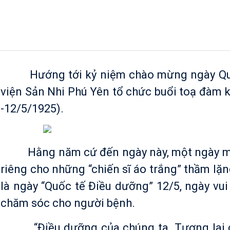
Bệnh viện Sản Nhi Phú Yên tổ chứ
Hướng tới kỷ niệm chào mừng ngày Quốc 
viện Sản Nhi Phú Yên tổ chức buổi toạ đàm 
-12/5/1925).
Hằng năm cứ đến ngày này, một ngày mà c
riêng cho những “chiến sĩ áo trắng” thầm lặ
là ngày “Quốc tế Điều dưỡng” 12/5, ngày v
chăm sóc cho người bệnh.
“Điều dưỡng của chúng ta. Tương lai củ