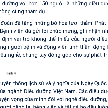
u dưỡng với hơn 150 người là những điều dư
 phòng cùng tham dự.
 đã tặng những bó hoa tươi thắm. Phát b
Bệnh viện đã gửi lời chức mừng, ghi nhận n
 định vai trò không thể thiếu của người điề
lòng người bệnh và động viên tinh thần, động 
 yêu nghề, chung tay đóng góp cho sự phát tr
ền thống lịch sử và ý nghĩa của Ngày Quốc 
của ngành Điều dưỡng Việt Nam. Các điều dư
guyện vọng của mình đối với nghề điều dưỡng,
gười bệnh tại bệnh viện và tất cả họ đều luôn