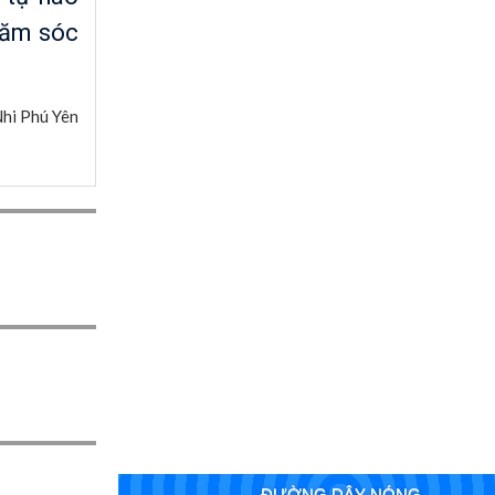
hăm sóc
hi Phú Yên
ĐƯỜNG DÂY NÓNG