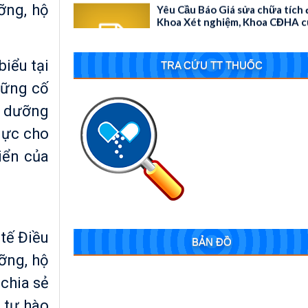
ỡng, hộ
Yêu cầu báo giá gói thầu mua s
iểu tại
TRA CỨU TT THUỐC
cụ thông thường cho các Khoa
Bệnh viện Sản-Nhi tỉnh Đắk Lắk
hững cố
u dưỡng
lực cho
iển của
tế Điều
BẢN ĐỒ
ỡng, hộ
 chia sẻ
 tự hào