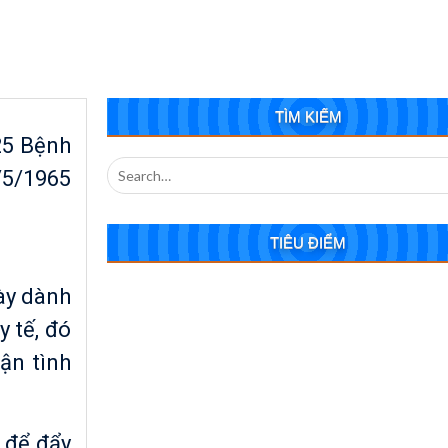
c tế Điều dưỡng (12/5/1965 -12/5/1925)
TÌM KIẾM
25 Bệnh
Search
/5/1965
for:
TIÊU ĐIỂM
ày dành
 tế, đó
ận tình
 để đẩy