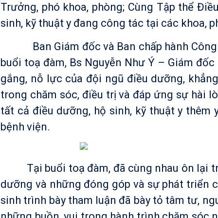
Trưởng, phó khoa, phòng; Cùng Tập thể Điề
sinh, kỹ thuật y đang công tác tại các khoa,
Ban Giám đốc và Ban chấp hành Công đoàn
buổi toạ đàm, Bs Nguyễn Như Ý – Giám đốc 
gắng, nỗ lực của đội ngũ điều dưỡng, khẳng
trong chăm sóc, điều trị và đáp ứng sự hài 
tất cả điều dưỡng, hộ sinh, kỹ thuật y thêm
bệnh viện.
Tại buổi toạ đàm, đã cùng nhau ôn lại truy
dưỡng và những đóng góp và sự phát triển 
sinh trình bày tham luận đã bày tỏ tâm tư, n
những buồn, vui trong hành trình chăm sóc n