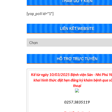
THĂM DÒ Ý KIẾN
[yop_poll id="1"]
LIÊN KẾT WEBSITE
HỖ TRỢ TRỰC TUYẾN
Kể từ ngày 10/03/2025 Bệnh viện Sản - Nhi Phú Yê
khai hình thức đặt hẹn đăng ký khám bệnh qua s
thoại
0257.3835119