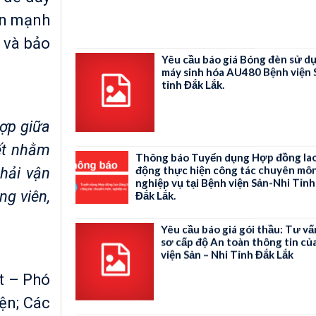
Yêu cầu báo giá Bóng đèn sử d
ấn mạnh
máy sinh hóa AU480 Bệnh viện 
tỉnh Đắk Lắk.
 và bảo
Thông báo Tuyển dụng Hợp đồng la
động thực hiện công tác chuyên môn
ợp giữa
nghiệp vụ tại Bệnh viện Sản-Nhi Tỉnh
Đắk Lắk.
iết nhằm
hải vận
Yêu cầu báo giá gói thầu: Tư vấ
sơ cấp độ An toàn thông tin củ
ng viên,
viện Sản – Nhi Tỉnh Đắk Lắk
Yêu Cầu Báo Giá sửa chữa tích 
t – Phó
Khoa Xét nghiệm, Khoa CĐHA c
viện Sản Nhi tỉnh Đắk Lắk.
ện; Các