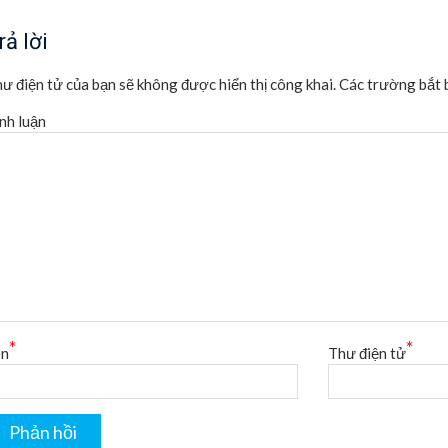
rả lời
ư điện tử của bạn sẽ không được hiển thị công khai.
Các trường bắt 
nh luận
*
*
ên
Thư điện tử