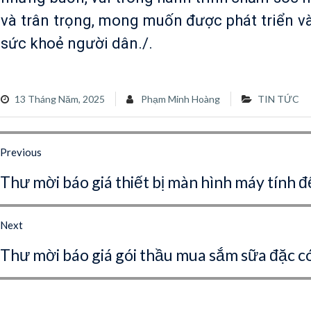
và trân trọng, mong muốn được phát triển 
sức khoẻ người dân./.
13 Tháng Năm, 2025
Phạm Minh Hoàng
TIN TỨC
iều
Previous
ướng
Previous
Thư mời báo giá thiết bị màn hình máy tính đ
ài
post:
iết
Next
Next
Thư mời báo giá gói thầu mua sắm sữa đặc c
post: