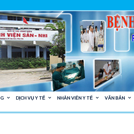
NG
DỊCH VỤ Y TẾ
NHÂN VIÊN Y TẾ
VĂN BẢN